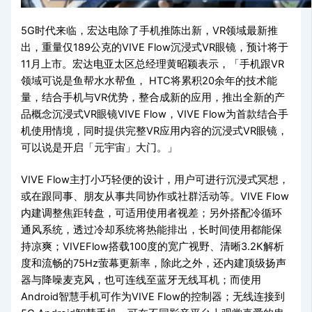
5G时代来临，宏达电除了手机推陈出新，VR领域最新推
出，重量仅189公克的VIVE Flow沉浸式VR眼镜，预计将于
11月上市。宏达电亚太区总经理黄昭颖表示，「手机跟VR
领域可说是鱼帮水水帮鱼， HTC将累积20余年的技术能
量，结合手机与VR优势，整合成新的应用，推出全新的产
品概念沉浸式VR眼镜VIVE Flow，VIVE Flow为首款结合手
机使用情境，同时提供完整VR应用内容的沉浸式VR眼镜，
可以说是开启「元宇宙」大门。」
VIVE Flow主打小巧轻便的设计，用户可进行沉浸式冥想，
或在跟同事、朋友从事共同协作或社群活动等。VIVE Flow
内建调整焦距转盘，可适用使用者视差；另外搭配冷循环
通风系统，透过冷却系统将热能排出，长时间使用都能保
持凉爽；VIVEFlow搭载100度的宽广视野、清晰3.2K解析
度和流畅的75Hz萤幕更新率，除此之外，还内建顶级扬声
器与降噪麦克风，也可连线至蓝牙无线耳机；而使用
Android智慧手机可作为VIVE Flow的控制器；无线连接到