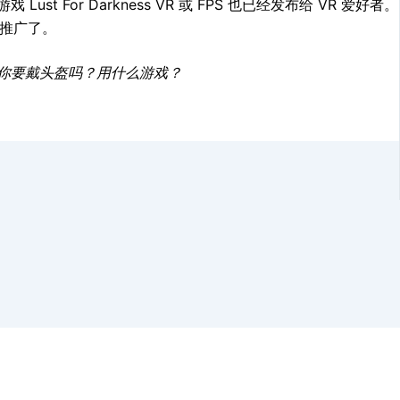
 Lust For Darkness VR 或 FPS 也已经发布给 VR 爱好
的推广了。
你要戴头盔吗？用什么游戏？