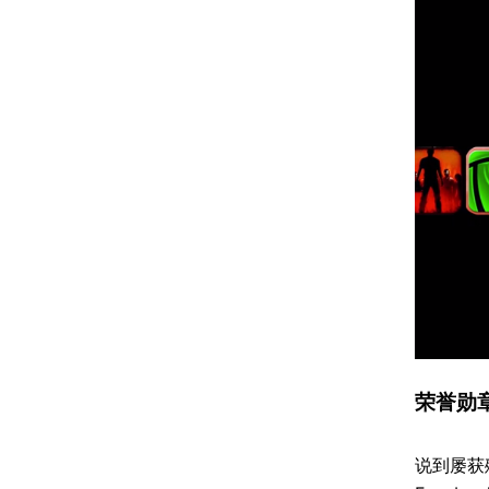
荣誉勋章
说到屡获殊荣