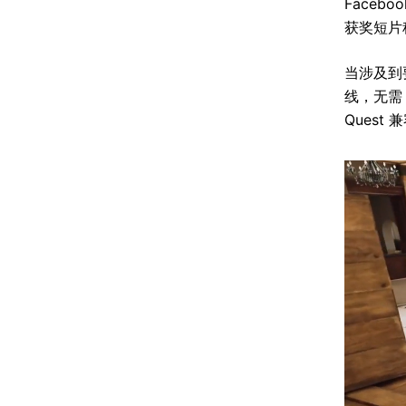
Face
获奖短片
当涉及到
线，无需
Ques