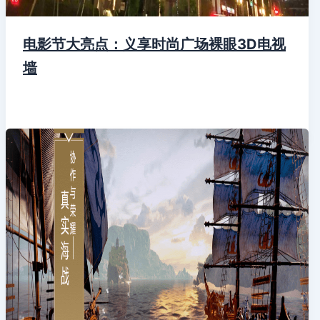
电影节大亮点：义享时尚广场裸眼3D电视
墙