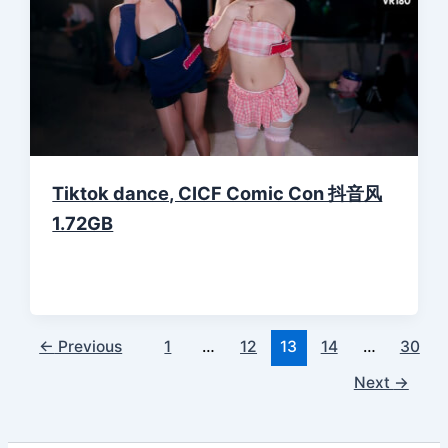
Tiktok dance, CICF Comic Con 抖音风
1.72GB
←
Previous
1
…
12
13
14
…
30
Next
→