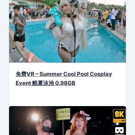
免费VR – Summer Cool Pool Cosplay
Event 酷夏泳池 0.98GB