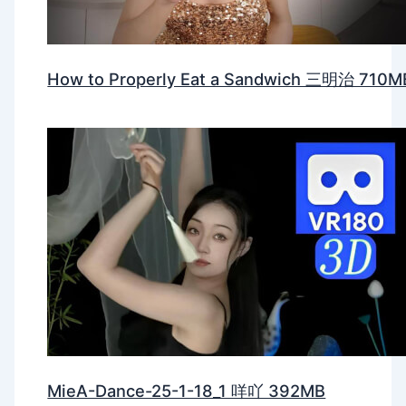
How to Properly Eat a Sandwich 三明治 710M
MieA-Dance-25-1-18_1 咩吖 392MB