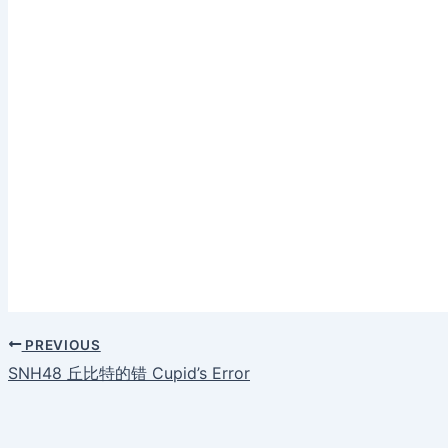
PREVIOUS
SNH48 丘比特的错 Cupid’s Error