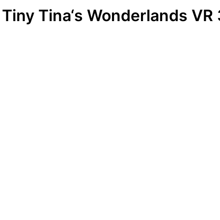
 Tina‘s Wonderlands VR 