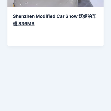
Shenzhen Modified Car Show 妩媚的车
模 836MB