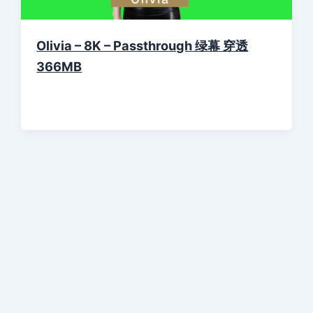
Olivia – 8K – Passthrough 绿幕 穿透
366MB