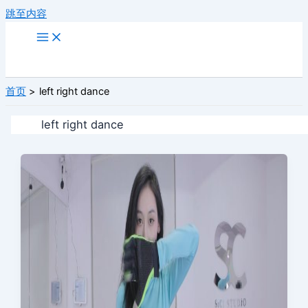
跳至内容
首页
left right dance
left right dance