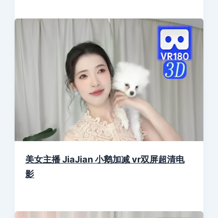
美女主播 JiaJian 小鹅加减 vr双屏超清电
影