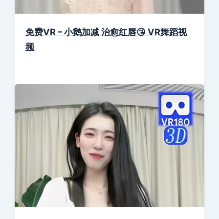
免费VR – 小鹅加减 治愈红唇😘 VR舞蹈视
频