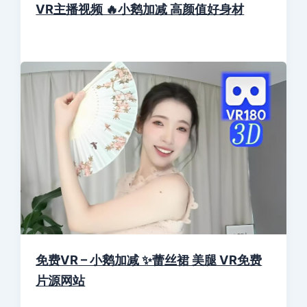
VR主播视频 🔥小鹅加减 高颜值好身材
免费VR – 小鹅加减 ✨蕾丝裙 美腿 VR免费
片源网站