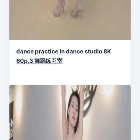
dance practice in dance studio 8K
60p.3 舞蹈练习室