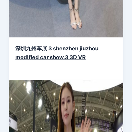
深圳九州车展 3 shenzhen jiuzhou
modified car show.3 3D VR