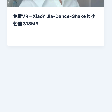
免费VR – XiaoYiJia-Dance-Shake it 小
艺佳 318MB