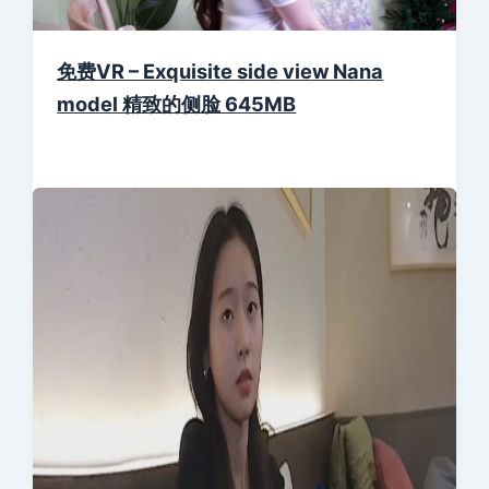
免费VR – Exquisite side view Nana
model 精致的侧脸 645MB