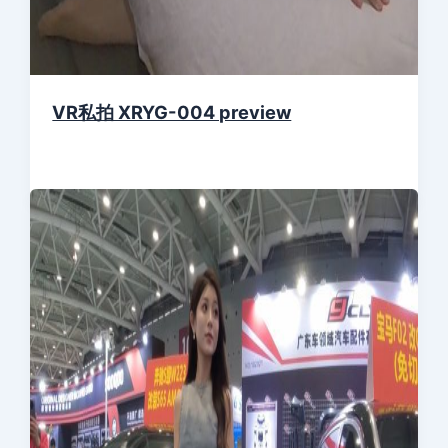
VR私拍 XRYG-004 preview