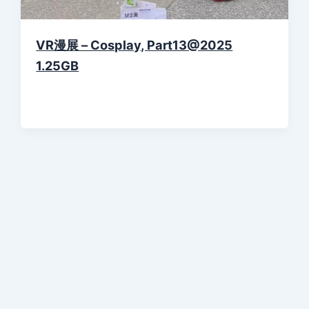
VR漫展 – Cosplay, Part13@2025
1.25GB