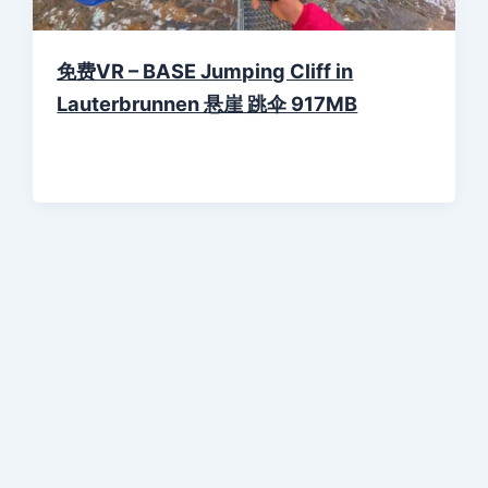
免费VR – BASE Jumping Cliff in
Lauterbrunnen 悬崖 跳伞 917MB