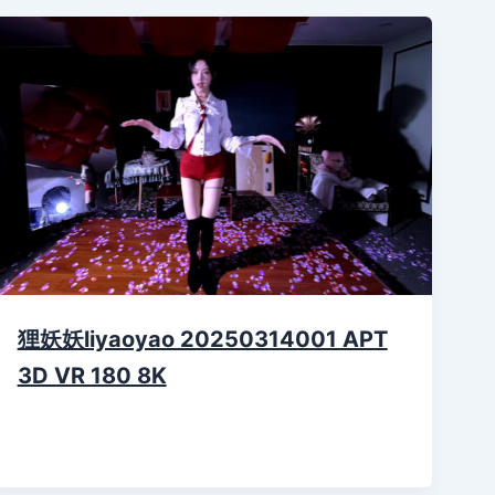
狸妖妖liyaoyao 20250314001 APT
3D VR 180 8K