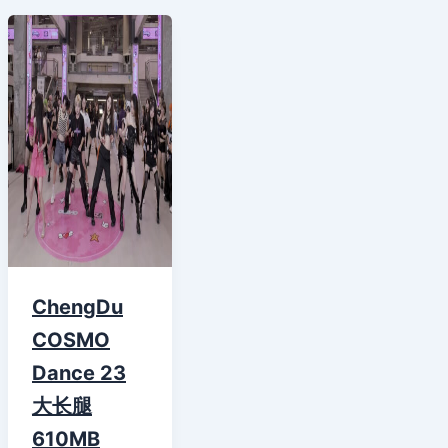
ChengDu
COSMO
Dance 23
大长腿
610MB