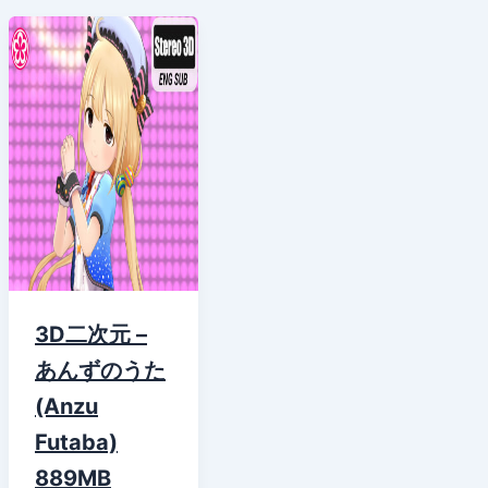
3D二次元 –
あんずのうた
(Anzu
Futaba)
889MB