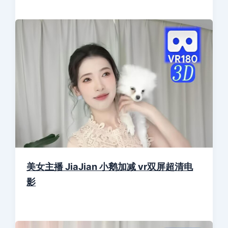
美女主播 JiaJian 小鹅加减 vr双屏超清电
影