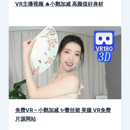
VR主播视频 🔥小鹅加减 高颜值好身材
免费VR – 小鹅加减 ✨蕾丝裙 美腿 VR免费
片源网站