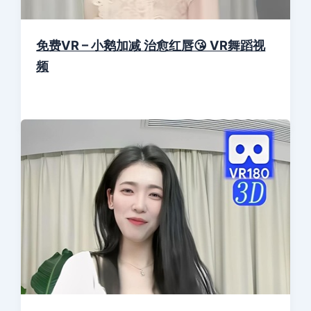
免费VR – 小鹅加减 治愈红唇😘 VR舞蹈视
频