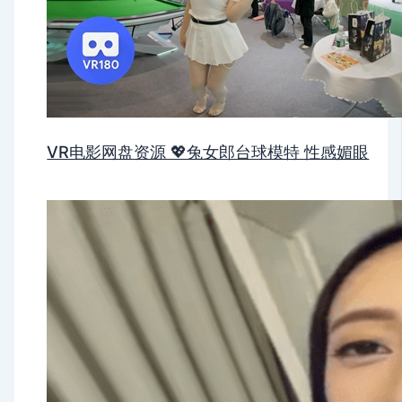
VR电影网盘资源 💖兔女郎台球模特 性感媚眼