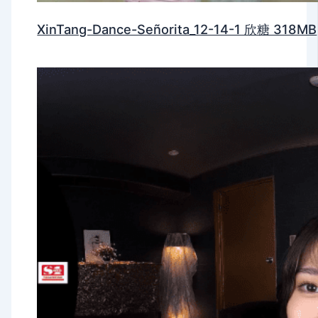
XinTang-Dance-Señorita_12-14-1 欣糖 318MB