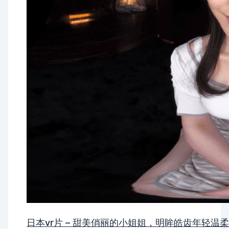
日本vr片 – 甜美俏丽的小姐姐，明眸皓齿年轻温