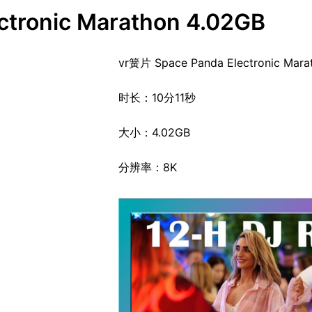
tronic Marathon 4.02GB
vr簧片 Space Panda Electronic Marat
时长：10分11秒
大小：4.02GB
分辨率：8K