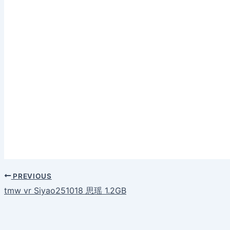
PREVIOUS
tmw vr Siyao251018 思瑶 1.2GB