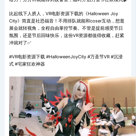
比起线下人挤人，VR电影资源下载的《Halloween Joy
City》简直是社恐福音！不用排队就能和coser互动，想逛
展会就转视角，全程自由掌控节奏。不管是提前感受节日
氛围，还是节后回味快乐，这份VR资源都值得收藏，赶紧
冲就对了✅
#VR电影资源下载 #HalloweenJoyCity #万圣节VR #沉浸
式 #宅家狂欢神器