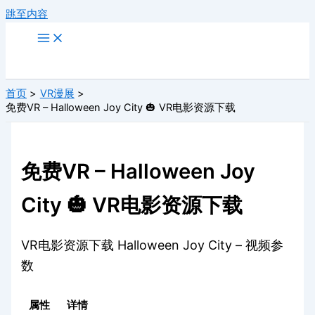
跳至内容
首页
VR漫展
免费VR – Halloween Joy City 🎃 VR电影资源下载
免费VR – Halloween Joy
City 🎃 VR电影资源下载
VR电影资源下载 Halloween Joy City – 视频参
数
属性
详情