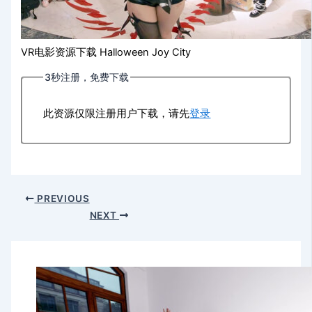
VR电影资源下载 Halloween Joy City
3秒注册，免费下载
此资源仅限注册用户下载，请先
登录
PREVIOUS
NEXT