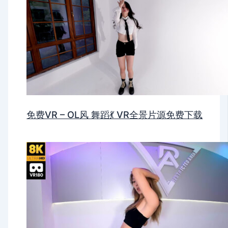
免费VR – OL风 舞蹈💃 VR全景片源免费下载