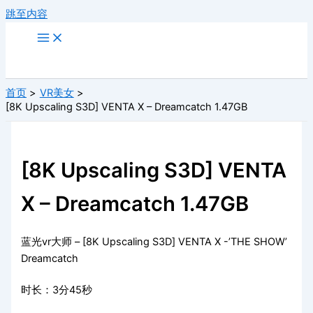
跳至内容
首页
VR美女
[8K Upscaling S3D] VENTA X – Dreamcatch 1.47GB
[8K Upscaling S3D] VENTA
X – Dreamcatch 1.47GB
蓝光vr大师 – [8K Upscaling S3D] VENTA X -’THE SHOW’
Dreamcatch
时长：3分45秒