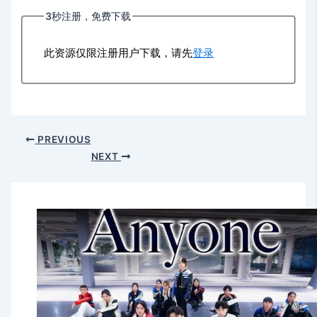
3秒注册，免费下载
此资源仅限注册用户下载，请先
登录
PREVIOUS
NEXT