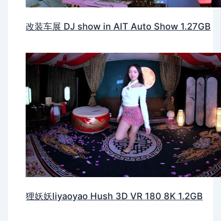
改装车展 DJ show in AIT Auto Show 1.27GB
狸妖妖liyaoyao Hush 3D VR 180 8K 1.2GB