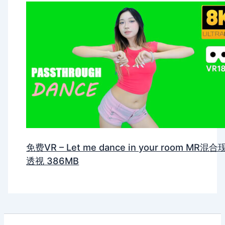
免费VR – Let me dance in your room MR混
透视 386MB