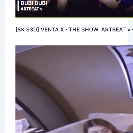
[8K S3D] VENTA X -’THE SHOW’ ARTBEAT v 