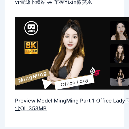
vr资源下载站 🚗 车模Yixin微笑杀
Preview Model MingMing Part 1 Office Lady 
业OL 353MB