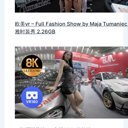
欧美vr – Full Fashion Show by Maja Tumanie
雅时装秀 2.26GB